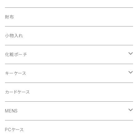
MENS
財布
GYMトートバッグ
小物入れ
ハンドバッグ
化粧ポーチ
レッド
キーケース
ロイヤルブルー
レッド
カードケース
ロイヤルブルー
MENS
ブラック
バッグ
PCケース