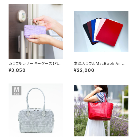
カラフルレザーキーケース【バイ
本革カラフルMacBook Air ケ
オレット】
ース（7色展開）
¥3,850
¥22,000