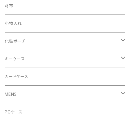
MENS
財布
GYMトートバッグ
小物入れ
ハンドバッグ
化粧ポーチ
レッド
キーケース
ロイヤルブルー
レッド
カードケース
ロイヤルブルー
MENS
ブラック
バッグ
PCケース
ホワイト
ポーチ