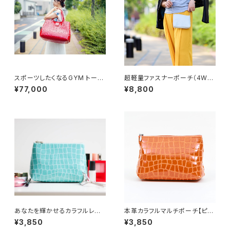
スポーツしたくなるGYM トート
超軽量ファスナーポーチ（4WA
005 Lサイズ
Y）エクリューホワイト
¥77,000
¥8,800
あなたを輝かせるカラフルレザ
本革カラフルマルチポーチ【ピッ
ー化粧ポーチ【マリンブルー】
グスキン】オレンジ
¥3,850
¥3,850