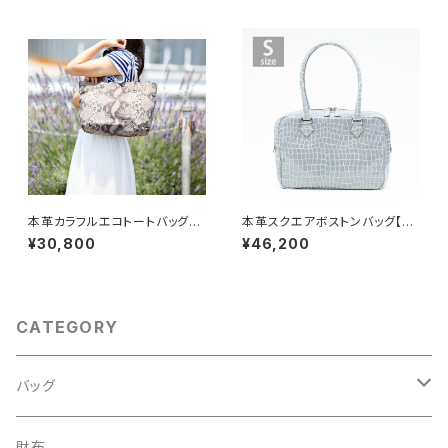
本革カラフルエコトートバッグ
本革スクエアボストンバッグ【ピ
【ピッグスキン】パイソン Mサイ
ッグスキン】グレー Sサイズ
¥30,800
¥46,200
ズ
CATEGORY
バッグ
MENS
財布