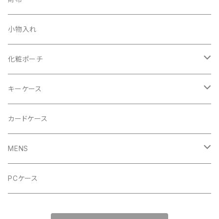
GYMトートバッグ
小物入れ
ハンドバッグ
化粧ポーチ
レッド
キーケース
ロイヤルブルー
レッド
カードケース
ロイヤルブルー
MENS
ブラック
バッグ
PCケース
ホワイト
ポーチ