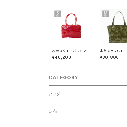
本革スクエアボストンバ
本革カラフルエコ
ッグ【ピッグスキン】レッ
バッグ【ピッグス
¥46,200
¥30,800
ド Sサイズ
リーブ Mサイズ
CATEGORY
バッグ
MENS
財布