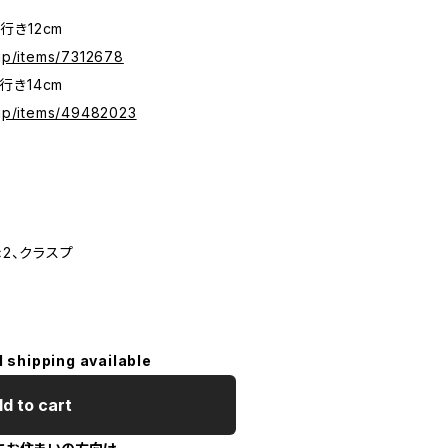
奥行き12cm
.jp/items/7312678
奥行き14cm
.jp/items/49482023
×2、クラスプ
l shipping available
d to cart