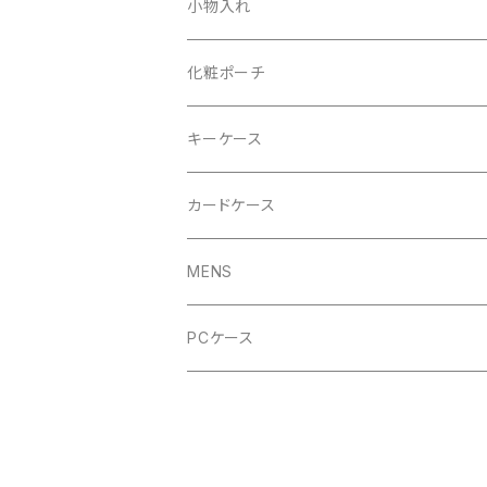
GYMトートバッグ
小物入れ
ハンドバッグ
化粧ポーチ
レッド
キーケース
ロイヤルブルー
レッド
カードケース
ロイヤルブルー
MENS
ブラック
バッグ
PCケース
ホワイト
ポーチ
イエロー