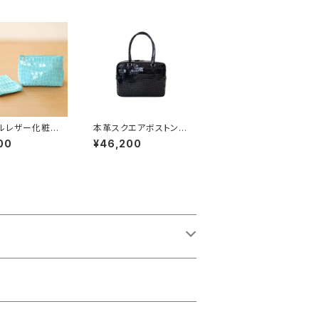
ルレザー化粧ポ
本革スクエアボストンバ
キーケースセット
ッグ【ピッグスキン】ブラ
00
¥46,200
ンブルー】
ック