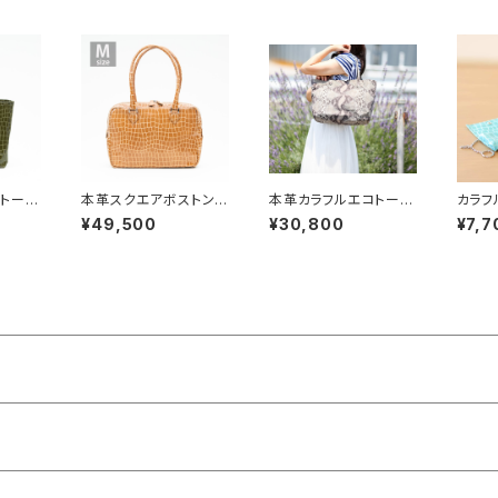
トート
本革スクエアボストンバ
本革カラフルエコトート
カラフ
キン】オ
ッグ【ピッグスキン】キリ
バッグ【ピッグスキン】パ
ーチ＆
¥49,500
¥30,800
¥7,7
ン Mサイズ
イソン Mサイズ
【マリ